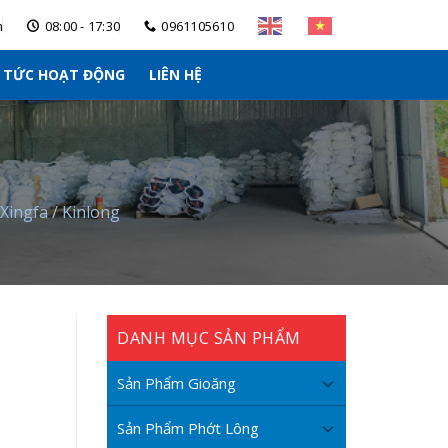
m
08:00 - 17:30
0961105610
N TỨC HOẠT ĐỘNG
LIÊN HỆ
 Xingfa / Kinlong
DANH MỤC SẢN PHẨM
Sản Phẩm Gioăng
Sản Phẩm Phớt Lông