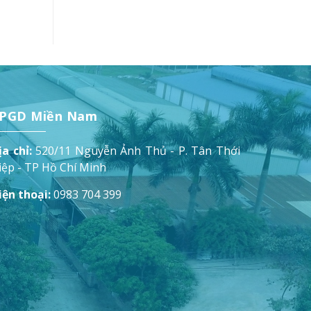
PGD Miền Nam
ịa chỉ:
520/11 Nguyễn Ảnh Thủ - P. Tân Thới
iệp - TP Hồ Chí Minh
iện thoại:
0983 704 399