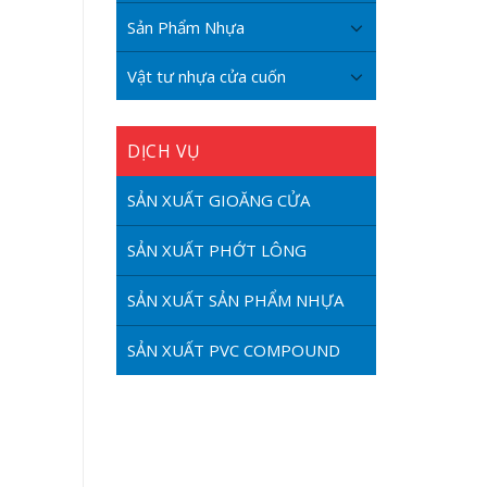
Sản Phẩm Nhựa
Vật tư nhựa cửa cuốn
DỊCH VỤ
SẢN XUẤT GIOĂNG CỬA
SẢN XUẤT PHỚT LÔNG
SẢN XUẤT SẢN PHẨM NHỰA
SẢN XUẤT PVC COMPOUND