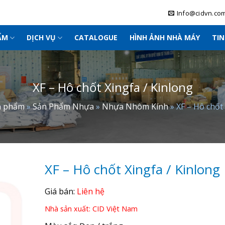
Info@cidvn.co
ẨM
DỊCH VỤ
CATALOGUE
HÌNH ẢNH NHÀ MÁY
TI
XF – Hô chốt Xingfa / Kinlong
n phẩm
»
Sản Phẩm Nhựa
»
Nhựa Nhôm Kính
»
XF – Hô chốt
XF – Hô chốt Xingfa / Kinlong
Giá bán:
Liên hệ
Nhà sản xuất: CID Việt Nam