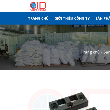
Skip
to
content
TRANG CHỦ
GIỚI THIỆU CÔNG TY
SẢN PH
Trang chủ
»
Sả