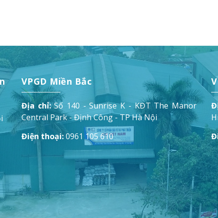
ển
VPGD Miền Bắc
V
Địa chỉ:
Số 140 - Sunrise K - KĐT The Manor
Đ
Central Park - Định Công - TP Hà Nội
H
i
Điện thoại:
0961 105 610
Đ