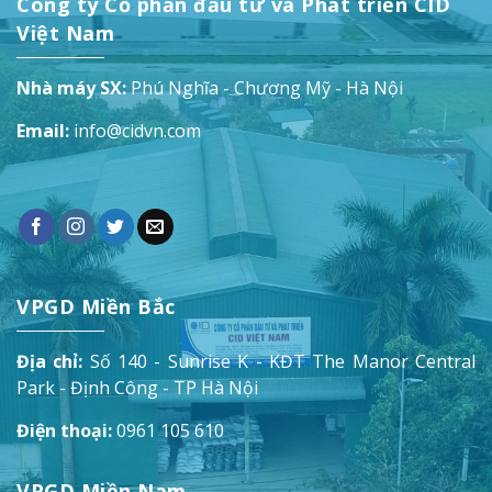
Công ty Cổ phần đầu tư và Phát triển CID
Việt Nam
Nhà máy SX:
Phú Nghĩa - Chương Mỹ - Hà Nội
Email:
info@cidvn.com
VPGD Miền Bắc
Địa chỉ:
Số 140 - Sunrise K - KĐT The Manor Central
Park - Định Công - TP Hà Nội
Điện thoại:
0961 105 610
VPGD Miền Nam