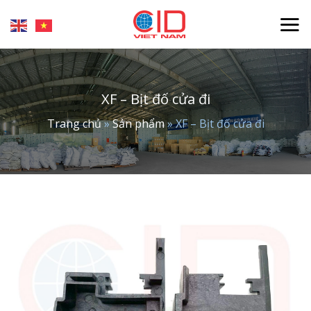
Skip
to
content
XF – Bịt đố cửa đi
Trang chủ
»
Sản phẩm
»
XF – Bịt đố cửa đi