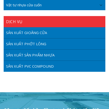
Vật tư nhựa cửa cuốn
DỊCH VỤ
SẢN XUẤT GIOĂNG CỬA
SẢN XUẤT PHỚT LÔNG
SẢN XUẤT SẢN PHẨM NHỰA
SẢN XUẤT PVC COMPOUND