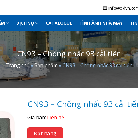
Info@cidvn.co
ẨM
DỊCH VỤ
CATALOGUE
HÌNH ẢNH NHÀ MÁY
TI
CN93 – Chống nhấc 93 cải tiến
Trang chủ
»
Sản phẩm
»
CN93 – Chống nhấc 93 cải tiến
CN93 – Chống nhấc 93 cải tiế
Giá bán:
Liên hệ
Đặt hàng