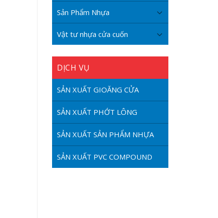
Sản Phẩm Nhựa
Vật tư nhựa cửa cuốn
DỊCH VỤ
SẢN XUẤT GIOĂNG CỬA
SẢN XUẤT PHỚT LÔNG
SẢN XUẤT SẢN PHẨM NHỰA
SẢN XUẤT PVC COMPOUND