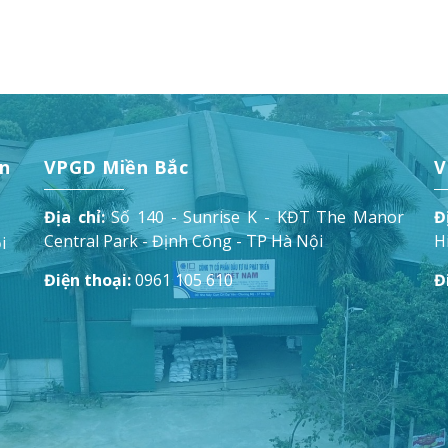
ển
VPGD Miền Bắc
V
Địa chỉ:
Số 140 - Sunrise K - KĐT The Manor
Đ
Central Park - Định Công - TP Hà Nội
H
i
Điện thoại:
0961 105 610
Đ