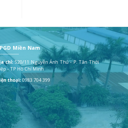
PGD Miền Nam
ịa chỉ:
520/11 Nguyễn Ảnh Thủ - P. Tân Thới
iệp - TP Hồ Chí Minh
iện thoại:
0983 704 399